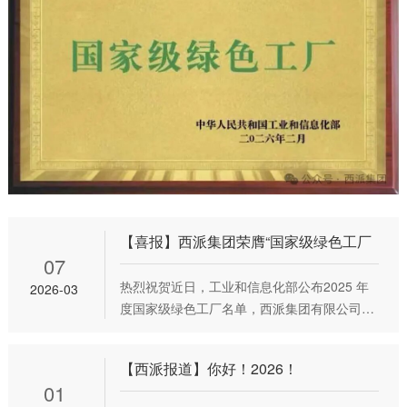
【喜报】西派集团荣膺“国家级绿色工厂
07
热烈祝贺近日，工业和信息化部公布2025 年
2026-03
度国家级绿色工厂名单，西派集团有限公司凭
借在绿色制造、低碳发展等方面的突出成效成
功入选，标志着西派集团在绿色发展与可持续
【西派报道】你好！2026！
发展道路上迈出了坚实一步。西派集团始终坚
01
守绿色发展理念，严格对标绿色工厂建设标