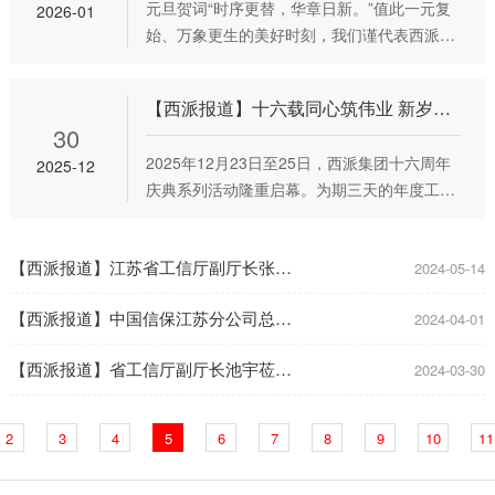
元旦贺词“时序更替，华章日新。”值此一元复
2026-01
准，以智能化产线升级、能源精细化管控、生
始、万象更生的美好时刻，我们谨代表西派集
产全流程实时监测为抓手，持续降低生产能耗
团，并以我个人名义，向辛勤奉献的全体员
与污染物排放，在阀门制造领域，走出了一条
工、携手共进的合作伙伴、鼎力相助的供应商
绿色化与智能化深度融合、独具特色的高质
【西派报道】十六载同心筑伟业 新岁扬帆赴新程——西派集团2025年度会议暨团建晚宴圆满落幕
朋友，以及长期关怀支持的各级领导与社会各
30
界，致以最崇高的敬意与最诚挚的新年祝
2025年12月23日至25日，西派集团十六周年
2025-12
福！“时序更替，华章日新。”一年，西派人
庆典系列活动隆重启幕。为期三天的年度工作
以“闯”的精神、“创”的劲头、“干”的作风，于时
会议、趣味团建与主题晚宴依次展开，全体西
代浪潮中奋楫前行，交出了一份高质量发展的
派人齐聚一堂，复盘征程、擘画蓝图、共叙情
优异答卷。科技登峰，荣耀加身。&nb
【西派报道】江苏省工信厅副厅长张星深入西派集团调研，助推企业创新发展
谊，在回顾十六载砥砺奋进中凝聚前行力量，
2024-05-14
朝着2026—2030年战略目标扬帆启航。谋定
【西派报道】中国信保江苏分公司总经理李志展一行莅临西派座谈交流
2024-04-01
而动：年度会议锚定高质量发展航向12月23日
至24日，集团年度工作会议以务实之风拉开序
【西派报道】省工信厅副厅长池宇莅临西派集团调研指导工作
2024-03-30
幕。各部门负责人系统汇报2025年度目标完成
情况，既展示成绩
2
3
4
5
6
7
8
9
10
11